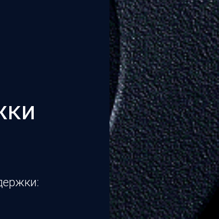
жки
держки: